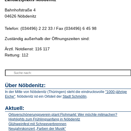
Bahnhofstraße 4
04626 Nöbdenitz
Telefon: (034496) 2 22 33 / Fax (034496) 6 45 98
Zuständig außerhalb der Öffnungszeiten sind:
Ärztl. Notdienst: 116 117
Rettung: 112
Über Nöbdenitz:
In der Mitte von Nöbdenitz (Thüringen) steht die eindrucksvolle
"1000-jährige
Eiche"
. Nöbdenitz ist ein Ortsteil der
Stadt Schmölln
.
Aktuell:
Ortsverschönerungsverein plant Flohmarkt: Wer möchte mitmachen?
Highlights zum Frühlingsanfang in Nöbdenitz
Glühweinfest mit Schneeverbrennen
Neujahrskonzert „Farben der Musik“