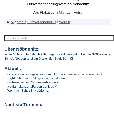
Das Plakat zum Mitmach-Aufruf
Allgemein
,
Ortsverschönerungsverein
Über Nöbdenitz:
In der Mitte von Nöbdenitz (Thüringen) steht die eindrucksvolle
"1000-jährige
Eiche"
. Nöbdenitz ist ein Ortsteil der
Stadt Schmölln
.
Aktuell:
Ortsverschönerungsverein plant Flohmarkt: Wer möchte mitmachen?
Highlights zum Frühlingsanfang in Nöbdenitz
Glühweinfest mit Schneeverbrennen
Neujahrskonzert „Farben der Musik“
Weihnachtliches in Nöbdenitz
Nächste Termine: