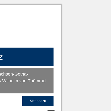
z
achsen-Gotha-
ns Wilhelm von Thümmel
Mehr dazu