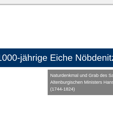
1000-jährige Eiche Nöbdenit
Naturdenkmal und Grab des S
Altenburgischen Ministers Ha
(1744-1824)