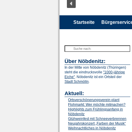
Startseite
Bürgerservic
Über Nöbdenitz:
In der Mitte von Nöbdenitz (Thüringen)
steht die eindrucksvolle
"1000-jährige
Eiche"
. Nöbdenitz ist ein Ortsteil der
Stadt Schmölln
.
Aktuell:
Ortsverschönerungsverein plant
Flohmarkt: Wer möchte mitmachen?
Highlights zum Frühlingsanfang in
Nöbdenitz
Glühweinfest mit Schneeverbrennen
Neujahrskonzert „Farben der Musik“
Weihnachtliches in Nöbdenitz