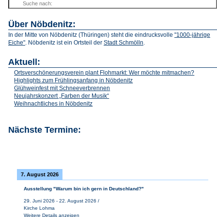
Über Nöbdenitz:
In der Mitte von Nöbdenitz (Thüringen) steht die eindrucksvolle
"1000-jährige
Eiche"
. Nöbdenitz ist ein Ortsteil der
Stadt Schmölln
.
Aktuell:
Ortsverschönerungsverein plant Flohmarkt: Wer möchte mitmachen?
Highlights zum Frühlingsanfang in Nöbdenitz
Glühweinfest mit Schneeverbrennen
Neujahrskonzert „Farben der Musik“
Weihnachtliches in Nöbdenitz
Nächste Termine:
7. August 2026
Ausstellung "Warum bin ich gern in Deutschland?"
29. Juni 2026
-
22. August 2026
/
Kirche Lohma
Weitere Details anzeigen