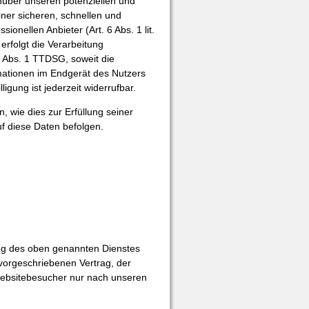
nüber unseren potenziellen und
iner sicheren, schnellen und
ionellen Anbieter (Art. 6 Abs. 1 lit.
erfolgt die Verarbeitung
5 Abs. 1 TTDSG, soweit die
rmationen im Endgerät des Nutzers
igung ist jederzeit widerrufbar.
, wie dies zur Erfüllung seiner
uf diese Daten befolgen.
ung des oben genannten Dienstes
 vorgeschriebenen Vertrag, der
Websitebesucher nur nach unseren