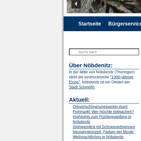
Startseite
Bürgerservic
Über Nöbdenitz:
In der Mitte von Nöbdenitz (Thüringen)
steht die eindrucksvolle
"1000-jährige
Eiche"
. Nöbdenitz ist ein Ortsteil der
Stadt Schmölln
.
Aktuell:
Ortsverschönerungsverein plant
Flohmarkt: Wer möchte mitmachen?
Highlights zum Frühlingsanfang in
Nöbdenitz
Glühweinfest mit Schneeverbrennen
Neujahrskonzert „Farben der Musik“
Weihnachtliches in Nöbdenitz