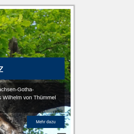
z
achsen-Gotha-
ns Wilhelm von Thümmel
Mehr dazu