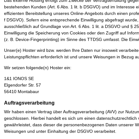
Das externe Hosting erfolgt zum Zwecke der Vertragserfüllung gege
bestehenden Kunden (Art. 6 Abs. 1 lit. b DSGVO) und im Interesse e
effizienten Bereitstellung unseres Online-Angebots durch einen profess
f DSGVO). Sofern eine entsprechende Einwilligung abgefragt wurde, 
ausschließlich auf Grundlage von Art. 6 Abs. 1 lit. a DSGVO und § 2
Einwilligung die Speicherung von Cookies oder den Zugriff auf Info
(z. B. Device-Fingerprinting) im Sinne des TTDSG umfasst. Die Einwill
Unser(e) Hoster wird bzw. werden Ihre Daten nur insoweit verarbeiten
Leistungspflichten erforderlich ist und unsere Weisungen in Bezug a
Wir setzen folgende(n) Hoster ein:
1&1 IONOS SE
Elgendorfer Str. 57
56410 Montabaur
Auftragsverarbeitung
Wir haben einen Vertrag über Auftragsverarbeitung (AVV) zur Nutz
geschlossen. Hierbei handelt es sich um einen datenschutzrechtlich
gewährleistet, dass dieser die personenbezogenen Daten unserer 
Weisungen und unter Einhaltung der DSGVO verarbeitet.