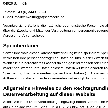
04626 Schmölln
Telefon: +49 (0) 34491 76-0
E-Mail: stadtverwaltung(at)schmoelln.de
Verantwortliche Stelle ist die natürliche oder juristische Person, di
über die Zwecke und Mittel der Verarbeitung von personenbezogene
Adressen o. Ä.) entscheidet.
Speicherdauer
Soweit innerhalb dieser Datenschutzerklärung keine speziellere Sp
verbleiben Ihre personenbezogenen Daten bei uns, bis der Zweck für 
Wenn Sie ein berechtigtes Löschersuchen geltend machen oder eine 
widerrufen, werden Ihre Daten gelöscht, sofern wir keine anderen rec
Speicherung Ihrer personenbezogenen Daten haben (z. B. steuer- o
Aufbewahrungsfristen); im letztgenannten Fall erfolgt die Löschung n
Allgemeine Hinweise zu den Rechtsgrundl
Datenverarbeitung auf dieser Website
Sofern Sie in die Datenverarbeitung eingewilligt haben, verarbeite
auf Grundlage von Art. 6 Abs. 1 lit. a DSGVO bzw. Art. 9 Abs. 2 lit.