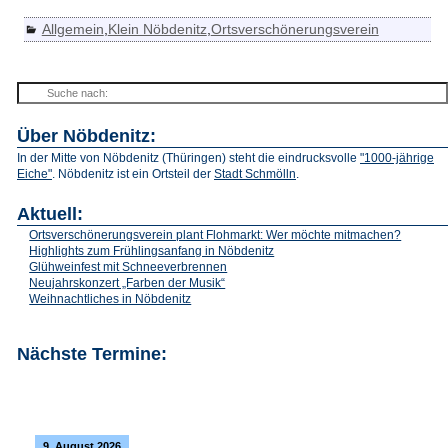
Allgemein
,
Klein Nöbdenitz
,
Ortsverschönerungsverein
Über Nöbdenitz:
In der Mitte von Nöbdenitz (Thüringen) steht die eindrucksvolle
"1000-jährige
Eiche"
. Nöbdenitz ist ein Ortsteil der
Stadt Schmölln
.
Aktuell:
Ortsverschönerungsverein plant Flohmarkt: Wer möchte mitmachen?
Highlights zum Frühlingsanfang in Nöbdenitz
Glühweinfest mit Schneeverbrennen
Neujahrskonzert „Farben der Musik“
Weihnachtliches in Nöbdenitz
Nächste Termine:
9. August 2026