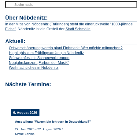
Über Nöbdenitz:
In der Mitte von Nöbdenitz (Thüringen) steht die eindrucksvolle
"1000-jährige
Eiche"
. Nöbdenitz ist ein Ortsteil der
Stadt Schmölln
.
Aktuell:
Ortsverschönerungsverein plant Flohmarkt: Wer möchte mitmachen?
Highlights zum Frühlingsanfang in Nöbdenitz
Glühweinfest mit Schneeverbrennen
Neujahrskonzert „Farben der Musik“
Weihnachtliches in Nöbdenitz
Nächste Termine:
6. August 2026
Ausstellung "Warum bin ich gern in Deutschland?"
29. Juni 2026
-
22. August 2026
/
Kirche Lohma