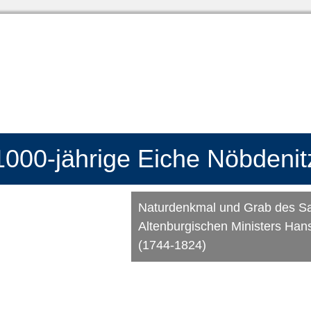
1000-jährige Eiche Nöbdenit
Naturdenkmal und Grab des S
Altenburgischen Ministers Ha
(1744-1824)