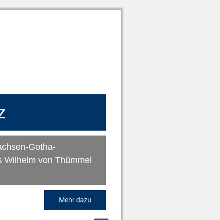
z
achsen-Gotha-
ns Wilhelm von Thümmel
Mehr dazu