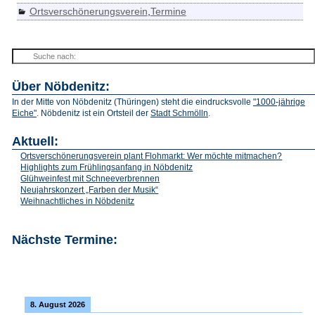
Ortsverschönerungsverein
,
Termine
Über Nöbdenitz:
In der Mitte von Nöbdenitz (Thüringen) steht die eindrucksvolle
"1000-jährige
Eiche"
. Nöbdenitz ist ein Ortsteil der
Stadt Schmölln
.
Aktuell:
Ortsverschönerungsverein plant Flohmarkt: Wer möchte mitmachen?
Highlights zum Frühlingsanfang in Nöbdenitz
Glühweinfest mit Schneeverbrennen
Neujahrskonzert „Farben der Musik“
Weihnachtliches in Nöbdenitz
Nächste Termine:
8. August 2026