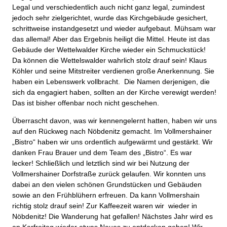
Legal und verschiedentlich auch nicht ganz legal, zumindest
jedoch sehr zielgerichtet, wurde das Kirchgebäude gesichert,
schrittweise instandgesetzt und wieder aufgebaut. Mühsam war
das allemal! Aber das Ergebnis heiligt die Mittel. Heute ist das
Gebäude der Wettelwalder Kirche wieder ein Schmuckstück!
Da können die Wettelswalder wahrlich stolz drauf sein! Klaus
Köhler und seine Mitstreiter verdienen große Anerkennung. Sie
haben ein Lebenswerk vollbracht. Die Namen derjenigen, die
sich da engagiert haben, sollten an der Kirche verewigt werden!
Das ist bisher offenbar noch nicht geschehen.
Überrascht davon, was wir kennengelernt hatten, haben wir uns
auf den Rückweg nach Nöbdenitz gemacht. Im Vollmershainer
„Bistro“ haben wir uns ordentlich aufgewärmt und gestärkt. Wir
danken Frau Brauer und dem Team des „Bistro“. Es war
lecker! Schließlich und letztlich sind wir bei Nutzung der
Vollmershainer Dorfstraße zurück gelaufen. Wir konnten uns
dabei an den vielen schönen Grundstücken und Gebäuden
sowie an den Frühblühern erfreuen. Da kann Vollmershain
richtig stolz drauf sein! Zur Kaffeezeit waren wir wieder in
Nöbdenitz! Die Wanderung hat gefallen! Nächstes Jahr wird es
an Karfreitag wieder etwas Neues zu entdecken geben! Wir