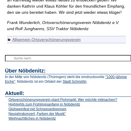
danken Kathrin und Klaus Köhler für den freundlichen Empfang,
den sie uns bereitet haben. Wir sind jetzt wieder etwas klüger!
Frank Wunderlich, Ortsverschönerungsverein Nöbdenitz e.V.
und Rolf Junghanns, SSV Traktor Nöbdenitz
Allgemein
,
Ortsverschönerungsverein
Über Nöbdenitz:
In der Mitte von Nöbdenitz (Thüringen) steht die eindrucksvolle
"1000-jährige
Eiche"
. Nöbdenitz ist ein Ortsteil der
Stadt Schmölln
.
Aktuell:
Ortsverschönerungsverein plant Flohmarkt: Wer möchte mitmachen?
Highlights zum Frühlingsanfang in Nöbdenitz
Glühweinfest mit Schneeverbrennen
Neujahrskonzert „Farben der Musik“
Weihnachtliches in Nöbdenitz